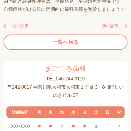
歯周病と誤嚥性肺炎は、早期発見・早期治療が重要です。
自覚症状が出る前に定期的に歯科医院を受診しましょう！
次の記事
前の記事
一覧へ戻る
まごころ歯科
TEL 046-244-3119
〒242-0017 神奈川県大和市大和東１丁目３−８ 第7しい
のきビル 2F
診療時間
月
火
水
木
金
土
日
祝
9:30 - 13:00