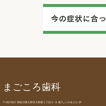
まごころ歯科
〒242-0017 神奈川県大和市大和東１丁目３−８ 第7しいのきビル 2F