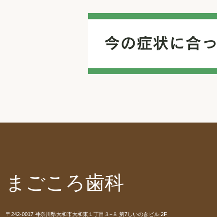
まごころ歯科
〒242-0017 神奈川県大和市大和東１丁目３−８ 第7しいのきビル 2F