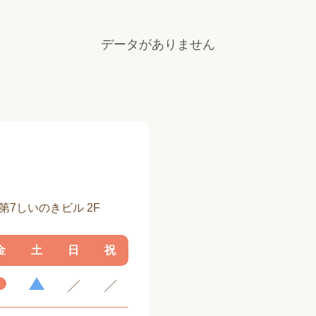
データがありません
 第7しいのきビル 2F
金
土
日
祝